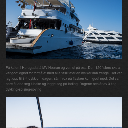
På kaien i Hurugada lå MV Nouran og ventet på oss. Den 120´ store skuta
var godt egnet for formålet med alle fasiliteter en dykker kan trenge. Det var
lagt opp til 3-4 dykk om dagen, så nitrox på flasken kom godt med. Det var
bare å lene seg tilbake og legge seg på lading. Dagene består av 3 ting,
dykking-spising-soving.