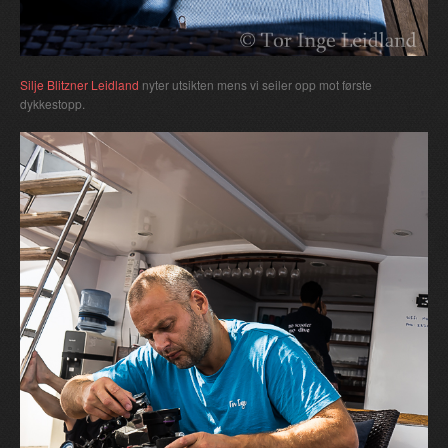
Silje Blitzner Leidland
nyter utsikten mens vi seiler opp mot første
dykkestopp.