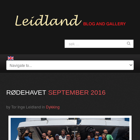
RØDEHAVET
SEPTEMBER
2016
by Tor Inge Leidland
in
Dykking