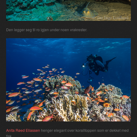
Den legger seg til ro igjen under noen vrakrester.
Anita Røed Eliassen
henger elegant over koralltoppen som er dekket med
fisk.