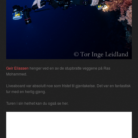
Geir Eliassen
henger ved en av de stupbratte veggene på Ras
Mohammed.
Liveaboard var absolutt noe som fristet til gjentakelse. Det var en fantastisk
tur med en herlig gjeng.
Turen i sin helhet kan du også se her.