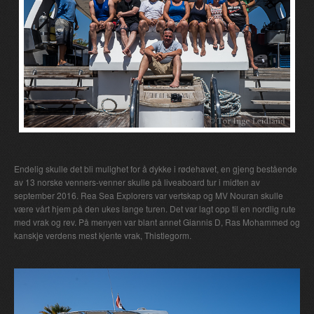
Endelig skulle det bli mulighet for å dykke i rødehavet, en gjeng bestående
av 13 norske venners-venner skulle på liveaboard tur i midten av
september 2016. Rea Sea Explorers var vertskap og MV Nouran skulle
være vårt hjem på den ukes lange turen. Det var lagt opp til en nordlig rute
med vrak og rev. På menyen var blant annet Giannis D, Ras Mohammed og
kanskje verdens mest kjente vrak, Thistlegorm.