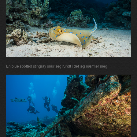
En blue spotted stingray snur seg rundt i det jeg nærmer meg.