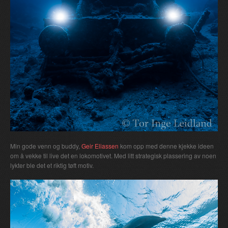
Min gode venn og buddy,
Geir Eliassen
kom opp med denne kjekke ideen
om å vekke til live det en lokomotivet. Med litt strategisk plassering av noen
lykter ble det et riktig tøft motiv.