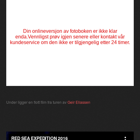
Under ligger en flott film fra turen av
Geir Eliassen