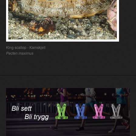
King scallop - Kamskjell
Pecten maximus